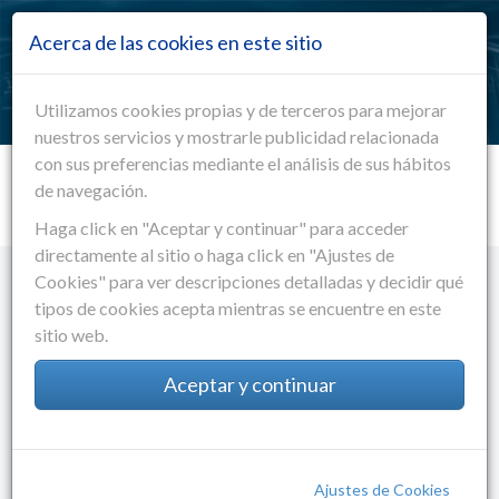
Pasar al contenido principal
Acerca de las cookies en este sitio
Toggle
navigation
EMS Electronics Manufacturing Services
Utilizamos cookies propias y de terceros para mejorar
nuestros servicios y mostrarle publicidad relacionada
con sus preferencias mediante el análisis de sus hábitos
de navegación.
Haga click en "Aceptar y continuar" para acceder
directamente al sitio o haga click en "Ajustes de
Cookies" para ver descripciones detalladas y decidir qué
tipos de cookies acepta mientras se encuentre en este
sitio web.
Aceptar y continuar
El
cliente
es el centro de nuestro
negocio
Ajustes de Cookies