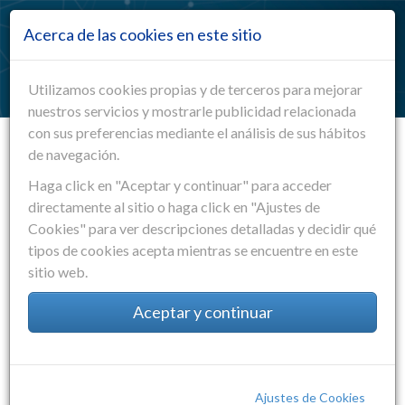
Pasar al contenido principal
Acerca de las cookies en este sitio
Toggle
navigation
EMS Electronics Manufacturing Services
Utilizamos cookies propias y de terceros para mejorar
nuestros servicios y mostrarle publicidad relacionada
con sus preferencias mediante el análisis de sus hábitos
de navegación.
Nombre y apellidos
*
Haga click en "Aceptar y continuar" para acceder
directamente al sitio o haga click en "Ajustes de
E-mail
*
Cookies" para ver descripciones detalladas y decidir qué
tipos de cookies acepta mientras se encuentre en este
sitio web.
Información adicional
Aceptar y continuar
Ajustes de Cookies