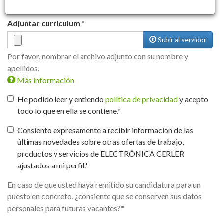
Adjuntar currículum
*
Subir al servidor
Por favor, nombrar el archivo adjunto con su nombre y
apellidos.
Más información
Los archivos deben ser menores que
2 MB
.
He podido leer y entiendo
política de privacidad
y acepto
Tipos de archivo permitidos:
gif jpg jpeg png txt rtf
todo lo que en ella se contiene.*
html pdf doc docx odt ppt pptx odp xls xlsx ods xml
GDPR
*
bz2 dmg gz jar rar sit tar zip
.
Consiento expresamente a recibir información de las
últimas novedades sobre otras ofertas de trabajo,
productos y servicios de ELECTRÓNICA CERLER
ajustados a mi perfil.*
TratamientoDatos
*
En caso de que usted haya remitido su candidatura para un
puesto en concreto, ¿consiente que se conserven sus datos
personales para futuras vacantes?*